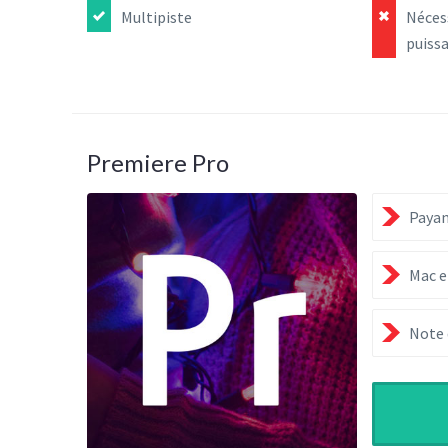
Multipiste
Néces
puiss
Premiere Pro
Paya
Mac e
Note 