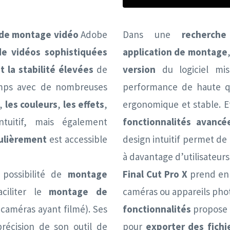
l de montage vidéo
Adobe
Dans une
recherch
de vidéos sophistiquées
application de montage
 la stabilité élevées
de
version
du logiciel mis 
emps avec de nombreuses
performance de haute qua
,
les couleurs
,
les effets
,
ergonomique et stable. E
tuitif, mais également
fonctionnalités avancé
gulièrement
est accessible
design intuitif permet de 
à davantage d’utilisateurs
 possibilité de
montage
Final Cut Pro X
prend en
ciliter le
montage de
caméras ou appareils pho
caméras ayant filmé). Ses
fonctionnalités
propose 
récision de son outil de
pour
exporter des fichi