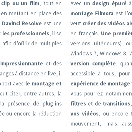
 clip ou un film
, tout en
Avec un
design épuré
à 
 en mettant en place des
montage Filmora
est l’ou
l
Davinci Resolve
est une
veut
créer des vidéos a
 les professionnels
, il se
en français.
Une premièr
 afin d’offrir de multiples
versions ultérieures) 
Windows 7, Windows 8, W
 impressionnante
et des
version complète
, quan
anges à distance en live, il
accessible à tous, pour
apport avec
le montage et
expérience de montage 
eut citer, entre autres, la
Vous pourrez notammen
la présence de plug-ins
filtres
et de
transitions
cée ou encore la réduction
vos vidéos
, ou encore 
mouvement, mais aussi