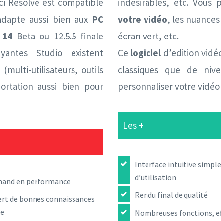
ci Resolve est compatible
indésirables, etc. Vous
’adapte aussi bien aux
PC
votre vidéo
, les nuances
 14
Beta ou 12.5.5 finale
écran vert, etc.
yantes Studio existent
Ce
logiciel
d’edition vidéo
(multi-utilisateurs, outils
classiques que de nive
portation aussi bien pour
personnaliser votre vidéo
Les +
Interface intuitive simple
d’utilisation
and en performance
Rendu final de qualité
ert de bonnes connaissances
se
Nombreuses fonctions, ef