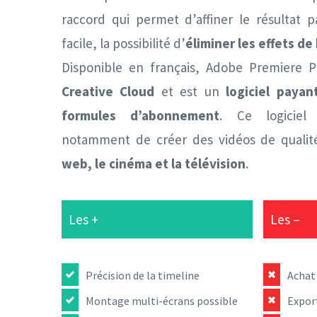
raccord qui permet d’affiner le résultat 
facile, la possibilité d’
éliminer les effets d
Disponible en français, Adobe Premiere Pr
Creative Cloud
et est un
logiciel payan
formules d’abonnement
. Ce logiciel
notamment de créer des vidéos de qualité
web, le cinéma et la télévision
.
Les +
Les –
Précision de la timeline
Achat
Montage multi-écrans possible
Export