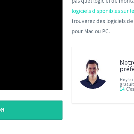
pas quel logiciel de monta
logiciels disponibles sur
trouverez des logiciels d
pour Mac ou PC.
Notr
préfé
Hey! si
gratuit
14
. C’
ON