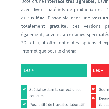
Doté d’une
interface très agréable
, Davin
avec divers matériels de production et s
qu’aux
Mac
. Disponible dans une
version
totalement gratuite
, des versions pa
également, ouvrant à certaines spécificités 
3D, etc.), il offre enfin des options d’ex
Internet que pour le cinéma.
Les +
Les –
Spécialisé dans la correction de
Gourm
couleurs
Requi
Possibilité de travail collaboratif
de ba